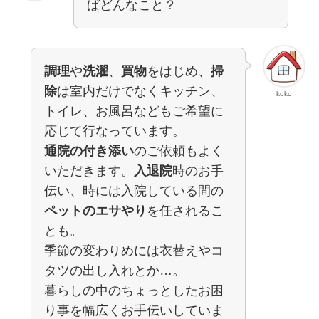
ばどんなこと？
調理
や
洗濯
、
買物
をはじめ、
掃
除
は室内だけでなくキッチン、
koko
トイレ、お風呂などもご希望に
応じて行なっています。
通院の付き添い
のご依頼もよく
いただきます。
入退院
時のお手
伝い、時には入院している間の
ペットのエサやり
を任されるこ
とも。
季節の変わりめには衣替えやコ
タツの出し入れとか…。
暮らしの中のちょっとしたお困
り事を幅広くお手伝いしていま