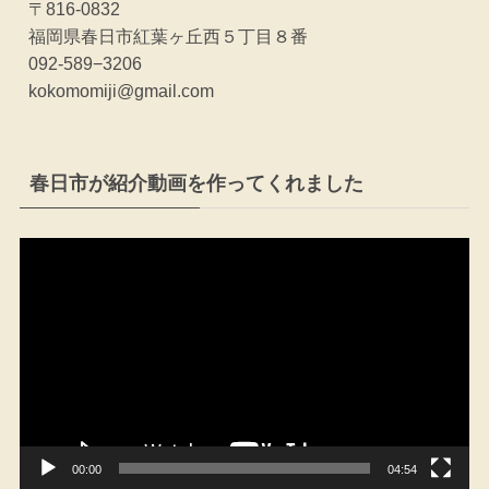
〒816-0832
福岡県春日市紅葉ヶ丘西５丁目８番
092-589−3206
kokomomiji@gmail.com
春日市が紹介動画を作ってくれました
動
画
プ
レ
ー
ヤ
ー
00:00
04:54