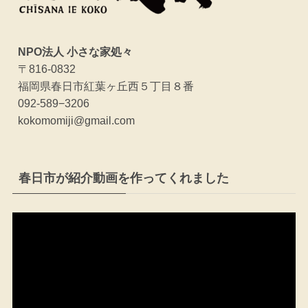
NPO法人 小さな家処々
〒816-0832
福岡県春日市紅葉ヶ丘西５丁目８番
092-589−3206
kokomomiji@gmail.com
春日市が紹介動画を作ってくれました
動
画
プ
レ
ー
ヤ