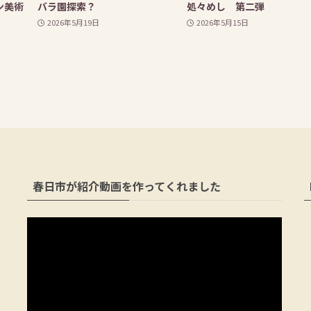
ン美術
バラ園探索？
処々めし 第二弾
2026年5月19日
2026年5月15日
春日市が紹介動画を作ってくれました
動
画
プ
レ
ー