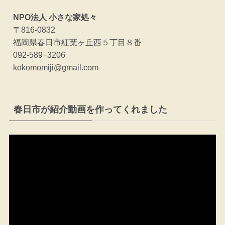
NPO法人 小さな家処々
〒816-0832
福岡県春日市紅葉ヶ丘西５丁目８番
092-589−3206
kokomomiji@gmail.com
春日市が紹介動画を作ってくれました
動
画
プ
レ
ー
ヤ
ー