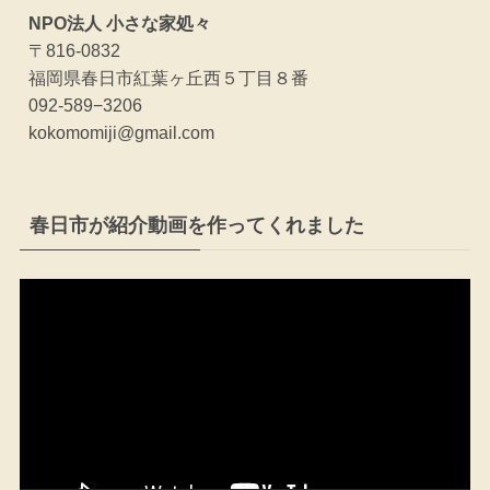
NPO法人 小さな家処々
〒816-0832
福岡県春日市紅葉ヶ丘西５丁目８番
092-589−3206
kokomomiji@gmail.com
春日市が紹介動画を作ってくれました
動
画
プ
レ
ー
ヤ
ー