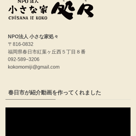
NPO法人 小さな家処々
〒816-0832
福岡県春日市紅葉ヶ丘西５丁目８番
092-589−3206
kokomomiji@gmail.com
春日市が紹介動画を作ってくれました
動
画
プ
レ