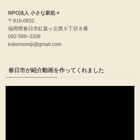
NPO法人 小さな家処々
〒816-0832
福岡県春日市紅葉ヶ丘西５丁目８番
092-589−3206
kokomomiji@gmail.com
春日市が紹介動画を作ってくれました
動
画
プ
レ
ー
ヤ
ー