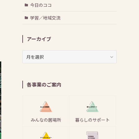
っ
今日のココ
学習／地域交流
アーカイブ
ア
ー
カ
イ
ブ
各事業のご案内
みんなの居場所
暮らしのサポート