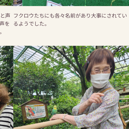
と声
フクロウたちにも各々名前があり大事にされてい
声を
るようでした。
。